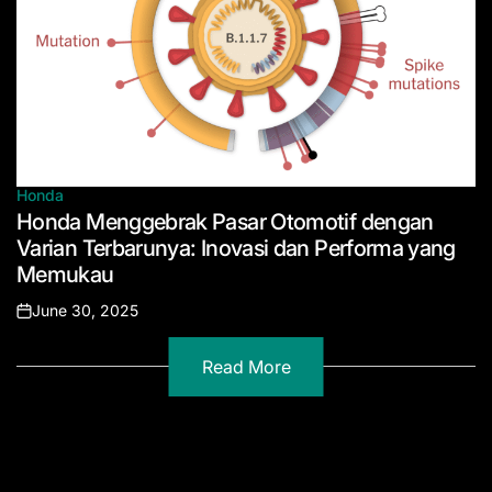
Honda
Posted
Honda Menggebrak Pasar Otomotif dengan
in
Varian Terbarunya: Inovasi dan Performa yang
Memukau
June 30, 2025
Posted
on
Read More