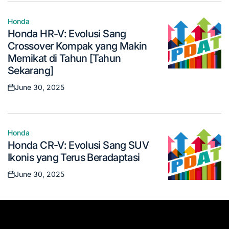
Honda
Posted
Honda HR-V: Evolusi Sang
in
Crossover Kompak yang Makin
Memikat di Tahun [Tahun
Sekarang]
June 30, 2025
Posted
on
Honda
Posted
Honda CR-V: Evolusi Sang SUV
in
Ikonis yang Terus Beradaptasi
June 30, 2025
Posted
on