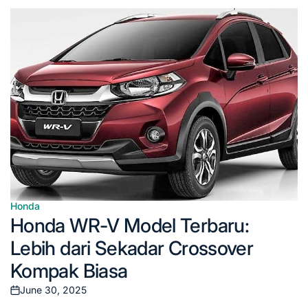
Posted
on
Honda
Posted
Honda WR-V Model Terbaru:
in
Lebih dari Sekadar Crossover
Kompak Biasa
June 30, 2025
Posted