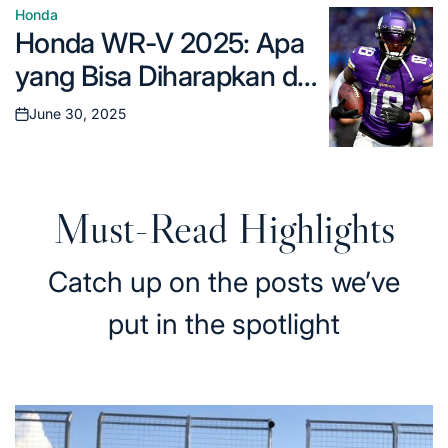
dipahami.
Honda
Posted
Honda WR-V 2025: Apa
in
yang Bisa Diharapkan dari
SUV Compact yang
June 30, 2025
Posted
Semakin Matang?
on
Must-Read Highlights
Catch up on the posts we’ve
put in the spotlight