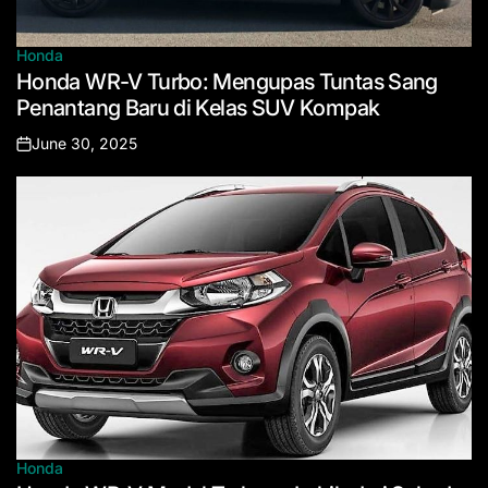
Honda
Posted
Honda WR-V Turbo: Mengupas Tuntas Sang
in
Penantang Baru di Kelas SUV Kompak
June 30, 2025
Posted
on
Honda
Posted