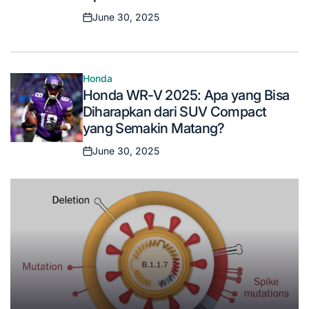
June 30, 2025
Posted
on
Honda
Posted
Honda WR-V 2025: Apa yang Bisa
in
Diharapkan dari SUV Compact
yang Semakin Matang?
June 30, 2025
Posted
on