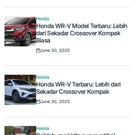
on
Honda
Posted
Honda WR-V Model Terbaru: Lebih
in
dari Sekadar Crossover Kompak
Biasa
June 30, 2025
Posted
on
Honda
Posted
Honda WR-V Terbaru: Lebih dari
in
Sekadar Crossover Kompak
June 30, 2025
Posted
on
Honda
Posted