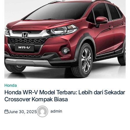
Honda
Posted
Honda WR-V Model Terbaru: Lebih dari Sekadar
in
Crossover Kompak Biasa
admin
June 30, 2025
Posted
Posted
on
by