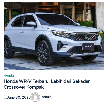
Honda
Posted
Honda WR-V Terbaru: Lebih dari Sekadar
in
Crossover Kompak
admin
June 30, 2025
Posted
Posted
on
by