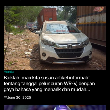
Posted
on
Honda
Posted
Baiklah, mari kita susun artikel informatif
in
tentang tanggal peluncuran WR-V, dengan
gaya bahasa yang menarik dan mudah
dipahami.
June 30, 2025
Posted
on