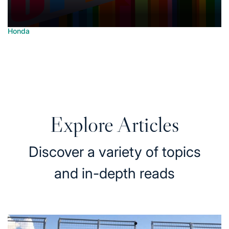
Honda
Posted
Honda di Era Modern: Inovasi dan Transformasi
in
yang Memukau
June 30, 2025
Posted
on
Explore Articles
Discover a variety of topics
and in-depth reads