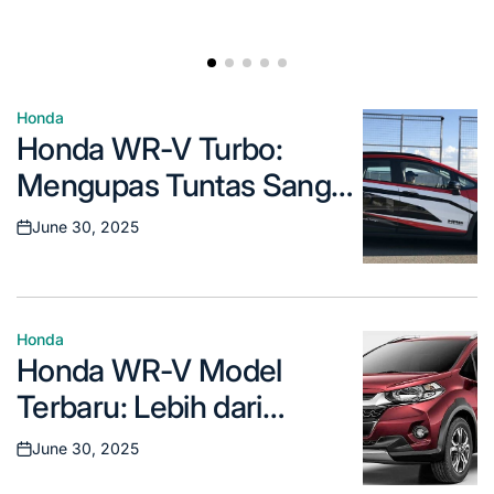
Honda
Posted
Honda WR-V Turbo:
in
Mengupas Tuntas Sang
Penantang Baru di Kelas
June 30, 2025
Posted
SUV Kompak
on
Honda
Posted
Honda WR-V Model
in
Terbaru: Lebih dari
Sekadar Crossover
June 30, 2025
Posted
Kompak Biasa
on