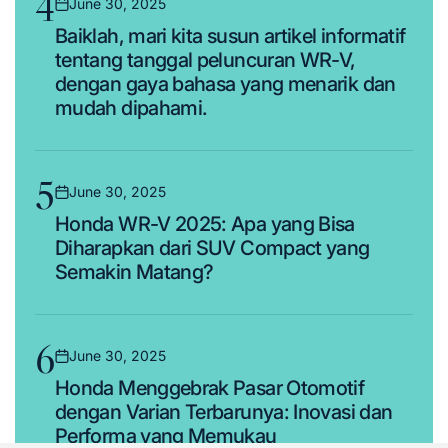
4
June 30, 2025
Posted
Baiklah, mari kita susun artikel informatif
on
tentang tanggal peluncuran WR-V,
dengan gaya bahasa yang menarik dan
mudah dipahami.
5
June 30, 2025
Posted
Honda WR-V 2025: Apa yang Bisa
on
Diharapkan dari SUV Compact yang
Semakin Matang?
6
June 30, 2025
Posted
Honda Menggebrak Pasar Otomotif
on
dengan Varian Terbarunya: Inovasi dan
Performa yang Memukau