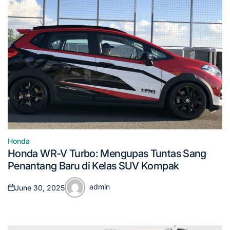
Honda
Posted
Honda WR-V Turbo: Mengupas Tuntas Sang
in
Penantang Baru di Kelas SUV Kompak
admin
June 30, 2025
Posted
Posted
on
by