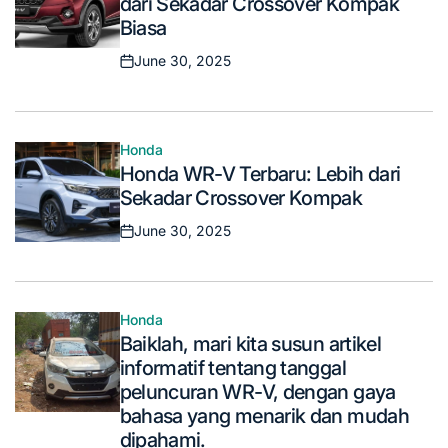
dari Sekadar Crossover Kompak
Biasa
June 30, 2025
Posted
on
Honda
Posted
Honda WR-V Terbaru: Lebih dari
in
Sekadar Crossover Kompak
June 30, 2025
Posted
on
Honda
Posted
Baiklah, mari kita susun artikel
in
informatif tentang tanggal
peluncuran WR-V, dengan gaya
bahasa yang menarik dan mudah
dipahami.