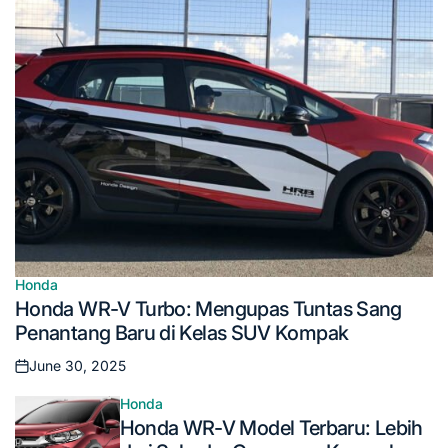
Honda
Posted
Honda WR-V Turbo: Mengupas Tuntas Sang
in
Penantang Baru di Kelas SUV Kompak
June 30, 2025
Posted
on
Honda
Posted
Honda WR-V Model Terbaru: Lebih
in