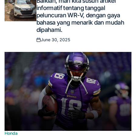
Baiklah, mari kita susun artikel
in
informatif tentang tanggal
peluncuran WR-V, dengan gaya
bahasa yang menarik dan mudah
dipahami.
June 30, 2025
Posted
on
Honda