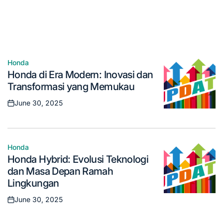
in
Varian Terbarunya: Inovasi dan Performa yang
Memukau
June 30, 2025
Posted
on
Honda
Posted
Honda di Era Modern: Inovasi dan
in
Transformasi yang Memukau
June 30, 2025
Posted
on
Honda
Posted
Honda Hybrid: Evolusi Teknologi
in
dan Masa Depan Ramah
Lingkungan
June 30, 2025
Posted
on