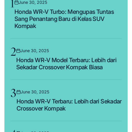
1
June 30, 2025
Posted
Honda WR-V Turbo: Mengupas Tuntas
on
Sang Penantang Baru di Kelas SUV
Kompak
2
June 30, 2025
Posted
Honda WR-V Model Terbaru: Lebih dari
on
Sekadar Crossover Kompak Biasa
3
June 30, 2025
Posted
Honda WR-V Terbaru: Lebih dari Sekadar
on
Crossover Kompak