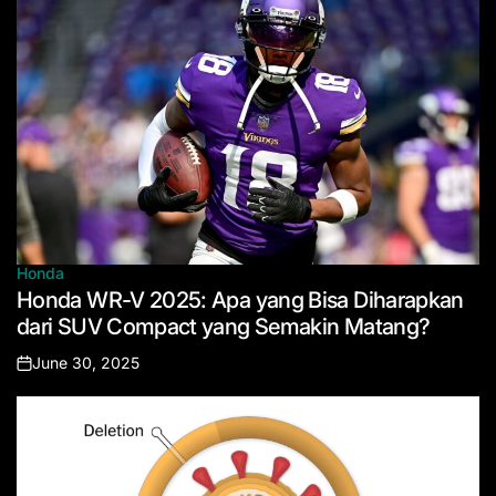
Honda
Posted
Honda WR-V 2025: Apa yang Bisa Diharapkan
in
dari SUV Compact yang Semakin Matang?
June 30, 2025
Posted
on