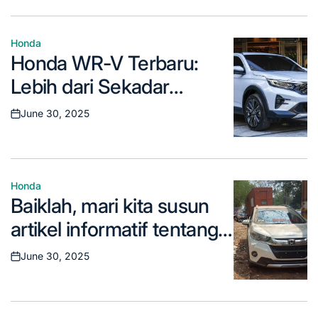
Honda
Posted
Honda WR-V Terbaru:
in
Lebih dari Sekadar
Crossover Kompak
June 30, 2025
Posted
on
Honda
Posted
Baiklah, mari kita susun
in
artikel informatif tentang
tanggal peluncuran WR-
June 30, 2025
Posted
V, dengan gaya bahasa
on
yang menarik dan mudah