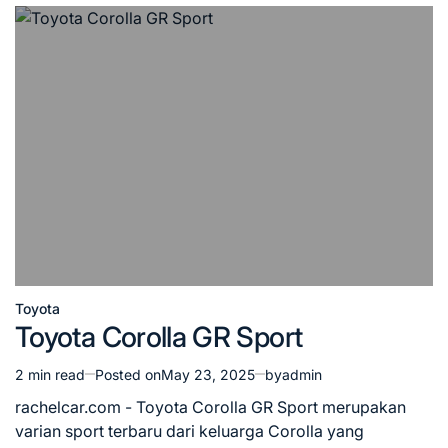
Toyota
Posted
Toyota Corolla GR Sport
in
2 min read
Posted on
May 23, 2025
by
admin
Estimated
read
rachelcar.com - Toyota Corolla GR Sport merupakan
time
varian sport terbaru dari keluarga Corolla yang