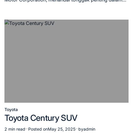
Toyota
Posted
Toyota Century SUV
in
2 min read
Posted on
May 25, 2025
by
admin
Estimated