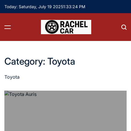
Skip
Today: Saturday, July 19 2025
1
:
33
:
24
PM
to
content
Rachel
Car
Category:
Toyota
Toyota