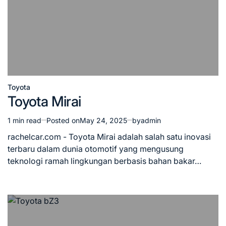
Toyota
Posted
Toyota Mirai
in
1 min read
Posted on
May 24, 2025
by
admin
Estimated
read
rachelcar.com - Toyota Mirai adalah salah satu inovasi
time
terbaru dalam dunia otomotif yang mengusung
teknologi ramah lingkungan berbasis bahan bakar…