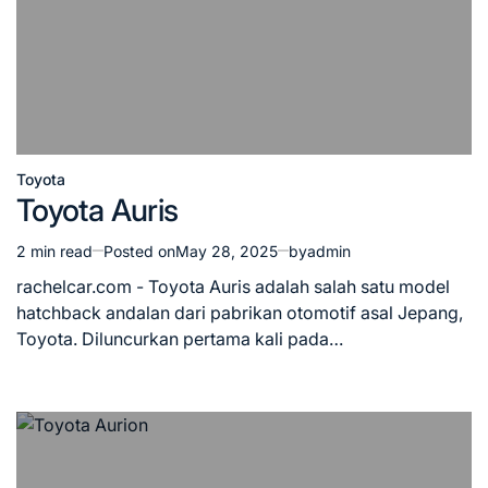
Toyota
Posted
Toyota Auris
in
2 min read
Posted on
May 28, 2025
by
admin
Estimated
read
rachelcar.com - Toyota Auris adalah salah satu model
time
hatchback andalan dari pabrikan otomotif asal Jepang,
Toyota. Diluncurkan pertama kali pada…