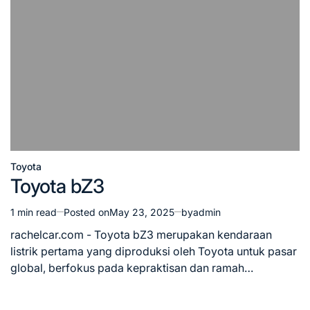
Toyota
Posted
Toyota bZ3
in
1 min read
Posted on
May 23, 2025
by
admin
Estimated
read
rachelcar.com - Toyota bZ3 merupakan kendaraan
time
listrik pertama yang diproduksi oleh Toyota untuk pasar
global, berfokus pada kepraktisan dan ramah…