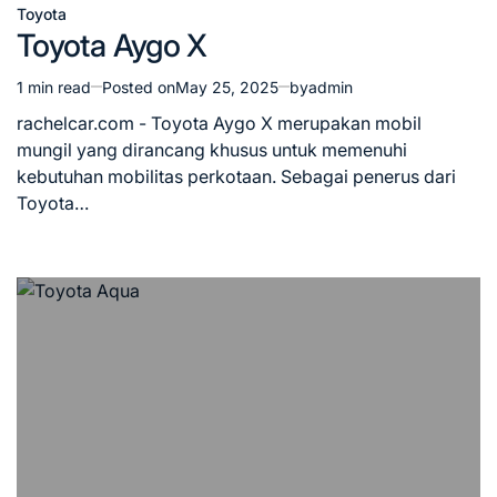
Toyota
Posted
Toyota Aygo X
in
1 min read
Posted on
May 25, 2025
by
admin
Estimated
read
rachelcar.com - Toyota Aygo X merupakan mobil
time
mungil yang dirancang khusus untuk memenuhi
kebutuhan mobilitas perkotaan. Sebagai penerus dari
Toyota…