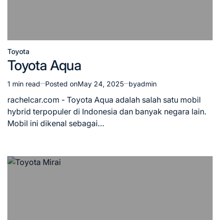
Toyota
Posted
Toyota Aqua
in
1 min read
Posted on
May 24, 2025
by
admin
Estimated
read
rachelcar.com - Toyota Aqua adalah salah satu mobil
time
hybrid terpopuler di Indonesia dan banyak negara lain.
Mobil ini dikenal sebagai…