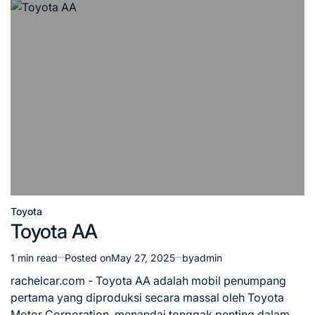
Toyota
Posted
Toyota AA
in
1 min read
Posted on
May 27, 2025
by
admin
Estimated
read
rachelcar.com - Toyota AA adalah mobil penumpang
time
pertama yang diproduksi secara massal oleh Toyota
Motor Corporation, menandai tonggak penting dalam…