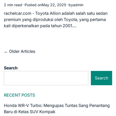
2 min read
Posted on
May 22, 2025
by
admin
Estimated
read
rachelcar.com - Toyota Allion adalah salah satu sedan
time
premium yang diproduksi oleh Toyota, yang pertama
kali diperkenalkan pada tahun 2001.…
Posts
←
Older Articles
navigation
Search
Search
RECENT POSTS
Honda WR-V Turbo: Mengupas Tuntas Sang Penantang
Baru di Kelas SUV Kompak