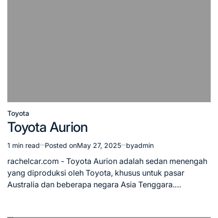
Toyota
Posted
Toyota Aurion
in
1 min read
Posted on
May 27, 2025
by
admin
Estimated
read
rachelcar.com - Toyota Aurion adalah sedan menengah
time
yang diproduksi oleh Toyota, khusus untuk pasar
Australia dan beberapa negara Asia Tenggara.…