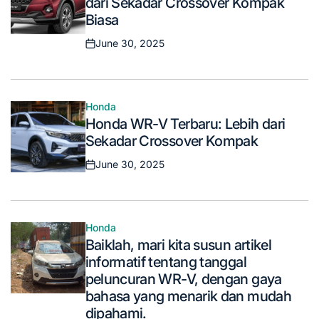
dari Sekadar Crossover Kompak
Biasa
June 30, 2025
Posted
on
Honda
Posted
Honda WR-V Terbaru: Lebih dari
in
Sekadar Crossover Kompak
June 30, 2025
Posted
on
Honda
Posted
Baiklah, mari kita susun artikel
in
informatif tentang tanggal
peluncuran WR-V, dengan gaya
bahasa yang menarik dan mudah
dipahami.