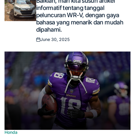
Baiklah, mari kita susun artikel
in
informatif tentang tanggal
peluncuran WR-V, dengan gaya
bahasa yang menarik dan mudah
dipahami.
June 30, 2025
Posted
on
Honda