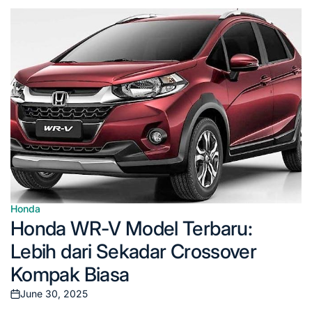
Posted
on
Honda
Posted
Honda WR-V Model Terbaru:
in
Lebih dari Sekadar Crossover
Kompak Biasa
June 30, 2025
Posted