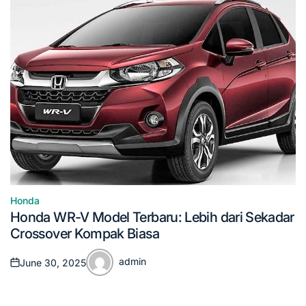
Honda
Posted
Honda WR-V Model Terbaru: Lebih dari Sekadar
in
Crossover Kompak Biasa
admin
June 30, 2025
Posted
Posted
on
by