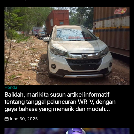
Posted
on
Honda
Posted
Baiklah, mari kita susun artikel informatif
in
tentang tanggal peluncuran WR-V, dengan
gaya bahasa yang menarik dan mudah
dipahami.
June 30, 2025
Posted
on