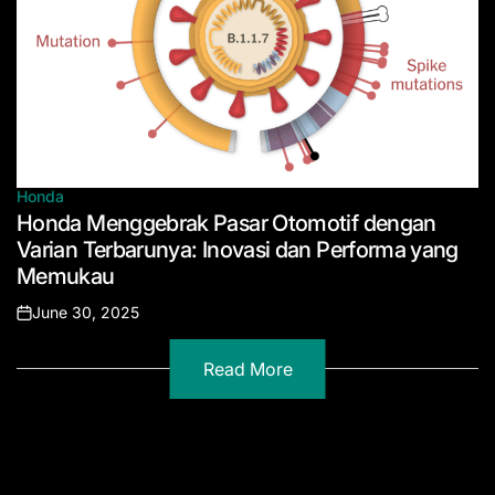
Honda
Posted
Honda Menggebrak Pasar Otomotif dengan
in
Varian Terbarunya: Inovasi dan Performa yang
Memukau
June 30, 2025
Posted
on
Read More