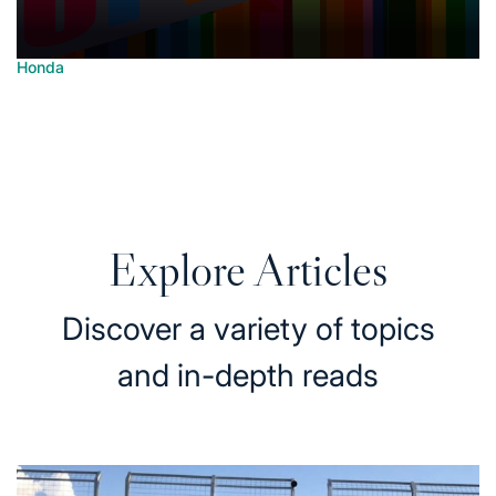
Honda
Posted
Honda di Era Modern: Inovasi dan Transformasi
in
yang Memukau
June 30, 2025
Posted
on
Explore Articles
Discover a variety of topics
and in-depth reads