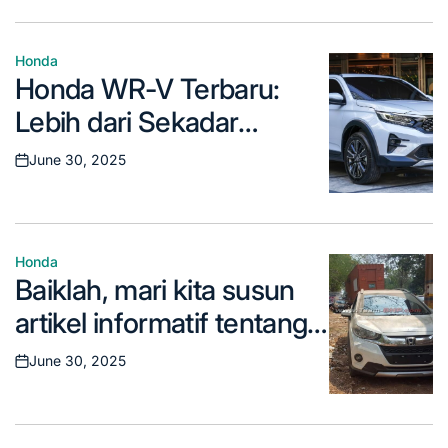
Honda
Posted
Honda WR-V Terbaru:
in
Lebih dari Sekadar
Crossover Kompak
June 30, 2025
Posted
on
Honda
Posted
Baiklah, mari kita susun
in
artikel informatif tentang
tanggal peluncuran WR-
June 30, 2025
Posted
V, dengan gaya bahasa
on
yang menarik dan mudah