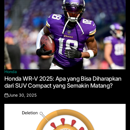
Honda
Posted
Honda WR-V 2025: Apa yang Bisa Diharapkan
in
dari SUV Compact yang Semakin Matang?
June 30, 2025
Posted
on