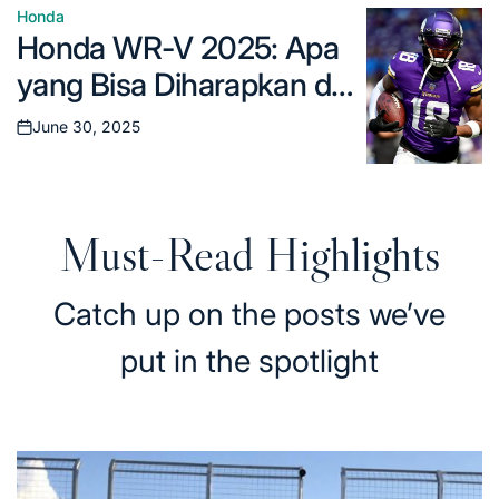
dipahami.
Honda
Posted
Honda WR-V 2025: Apa
in
yang Bisa Diharapkan dari
SUV Compact yang
June 30, 2025
Posted
Semakin Matang?
on
Must-Read Highlights
Catch up on the posts we’ve
put in the spotlight