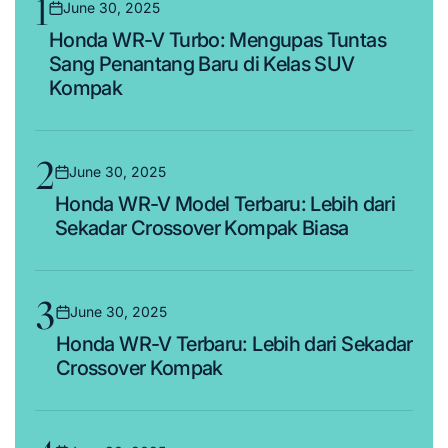
1
June 30, 2025
Posted
Honda WR-V Turbo: Mengupas Tuntas
on
Sang Penantang Baru di Kelas SUV
Kompak
2
June 30, 2025
Posted
Honda WR-V Model Terbaru: Lebih dari
on
Sekadar Crossover Kompak Biasa
3
June 30, 2025
Posted
Honda WR-V Terbaru: Lebih dari Sekadar
on
Crossover Kompak