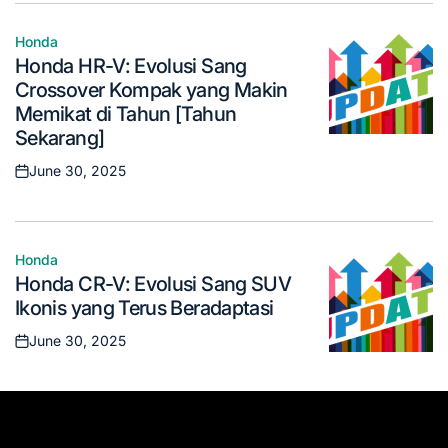
Honda
Posted
Honda HR-V: Evolusi Sang
in
Crossover Kompak yang Makin
Memikat di Tahun [Tahun
Sekarang]
June 30, 2025
Posted
on
Honda
Posted
Honda CR-V: Evolusi Sang SUV
in
Ikonis yang Terus Beradaptasi
June 30, 2025
Posted
on