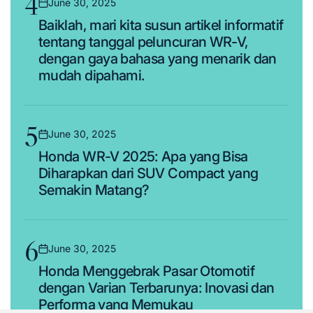
4
June 30, 2025
Posted
Baiklah, mari kita susun artikel informatif
on
tentang tanggal peluncuran WR-V,
dengan gaya bahasa yang menarik dan
mudah dipahami.
5
June 30, 2025
Posted
Honda WR-V 2025: Apa yang Bisa
on
Diharapkan dari SUV Compact yang
Semakin Matang?
6
June 30, 2025
Posted
Honda Menggebrak Pasar Otomotif
on
dengan Varian Terbarunya: Inovasi dan
Performa yang Memukau