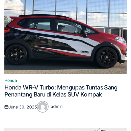
Honda
Posted
Honda WR-V Turbo: Mengupas Tuntas Sang
in
Penantang Baru di Kelas SUV Kompak
admin
June 30, 2025
Posted
Posted
on
by