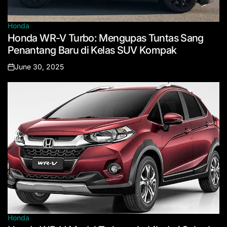
Honda
Posted
Honda WR-V Turbo: Mengupas Tuntas Sang
in
Penantang Baru di Kelas SUV Kompak
June 30, 2025
Posted
on
Honda
Posted