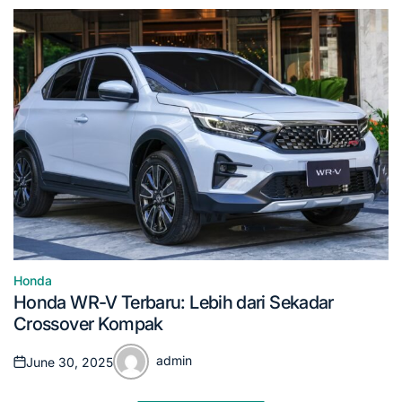
Honda
Posted
Honda WR-V Terbaru: Lebih dari Sekadar
in
Crossover Kompak
admin
June 30, 2025
Posted
Posted
on
by