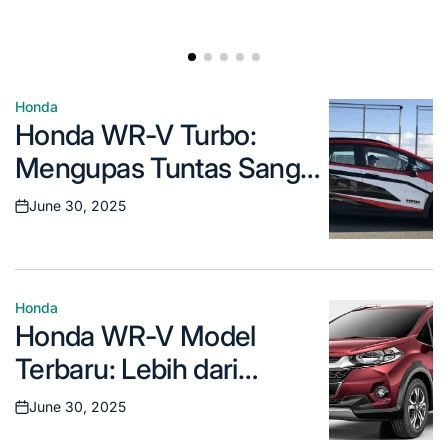
Honda
Posted
Honda WR-V Turbo:
in
Mengupas Tuntas Sang
Penantang Baru di Kelas
June 30, 2025
Posted
SUV Kompak
on
Honda
Posted
Honda WR-V Model
in
Terbaru: Lebih dari
Sekadar Crossover
June 30, 2025
Posted
Kompak Biasa
on