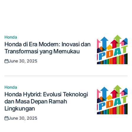
in
Varian Terbarunya: Inovasi dan Performa yang
Memukau
June 30, 2025
Posted
on
Honda
Posted
Honda di Era Modern: Inovasi dan
in
Transformasi yang Memukau
June 30, 2025
Posted
on
Honda
Posted
Honda Hybrid: Evolusi Teknologi
in
dan Masa Depan Ramah
Lingkungan
June 30, 2025
Posted
on