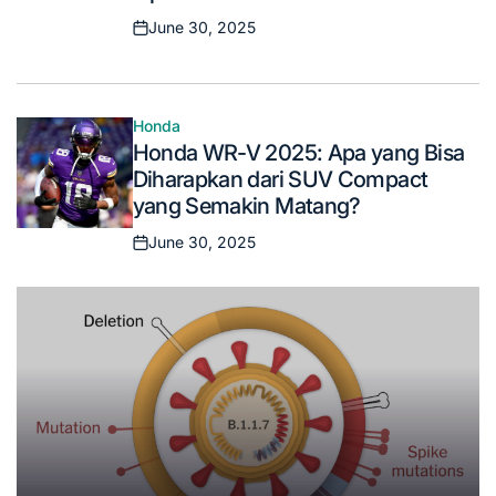
June 30, 2025
Posted
on
Honda
Posted
Honda WR-V 2025: Apa yang Bisa
in
Diharapkan dari SUV Compact
yang Semakin Matang?
June 30, 2025
Posted
on