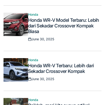
on
Honda
Posted
Honda WR-V Model Terbaru: Lebih
in
dari Sekadar Crossover Kompak
Biasa
June 30, 2025
Posted
on
Honda
Posted
Honda WR-V Terbaru: Lebih dari
in
Sekadar Crossover Kompak
June 30, 2025
Posted
on
Honda
Posted