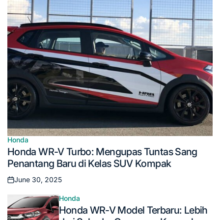
Honda
Posted
Honda WR-V Turbo: Mengupas Tuntas Sang
in
Penantang Baru di Kelas SUV Kompak
June 30, 2025
Posted
on
Honda
Posted
Honda WR-V Model Terbaru: Lebih
in