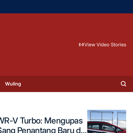
View Video Stories
Wuling
WR-V Turbo: Mengupas
Sang Penantang Baru di