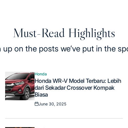
Must-Read Highlights
 up on the posts we’ve put in the spo
Honda
Posted
Honda WR-V Model Terbaru: Lebih
in
dari Sekadar Crossover Kompak
Biasa
June 30, 2025
Posted
on