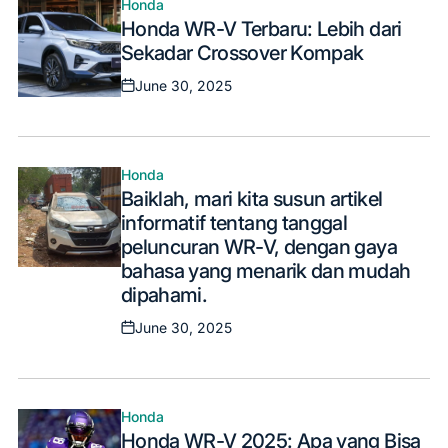
Honda
Posted
Honda WR-V Terbaru: Lebih dari
in
Sekadar Crossover Kompak
June 30, 2025
Posted
on
Honda
Posted
Baiklah, mari kita susun artikel
in
informatif tentang tanggal
peluncuran WR-V, dengan gaya
bahasa yang menarik dan mudah
dipahami.
June 30, 2025
Posted
on
Honda
Posted
Honda WR-V 2025: Apa yang Bisa
in