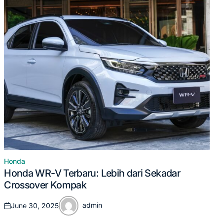
Honda
Posted
Honda WR-V Terbaru: Lebih dari Sekadar
in
Crossover Kompak
admin
June 30, 2025
Posted
Posted
on
by