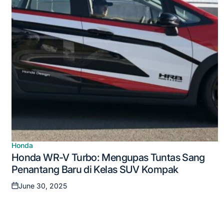
Honda
Posted
Honda WR-V Turbo: Mengupas Tuntas Sang
in
Penantang Baru di Kelas SUV Kompak
June 30, 2025
Posted
on