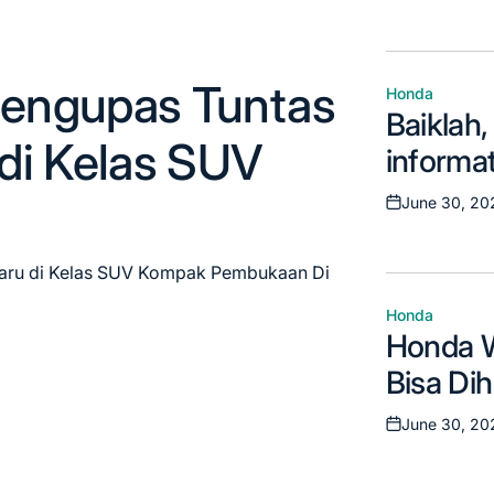
on
Honda
Posted
engupas Tuntas
Honda
Honda
in
Posted
Baiklah,
in
di Kelas SUV
Seka
informat
peluncu
June 30, 20
Posted
Honda WR-V M
bahasa 
on
pasar otomoti
mudah d
aru di Kelas SUV Kompak Pembukaan Di
June 30, 202
Posted
Honda
on
Posted
Honda 
in
Bisa Di
Compac
June 30, 20
Posted
Matang
on