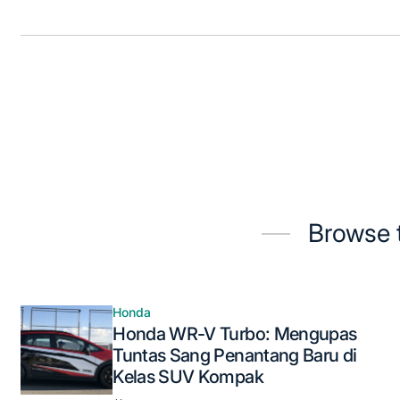
Browse t
Honda
Posted
Honda WR-V Turbo: Mengupas
in
Tuntas Sang Penantang Baru di
Kelas SUV Kompak