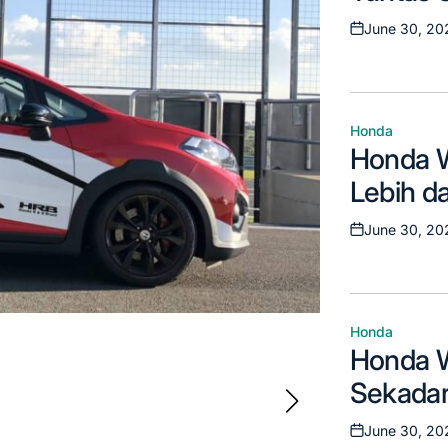
Kelas 
June 30, 20
Posted
on
Honda
Posted
Honda W
in
Lebih d
Kompak
June 30, 20
Posted
on
Honda
Posted
Honda W
in
Sekadar
June 30, 20
Posted