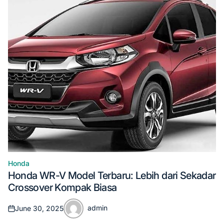
Honda
Posted
Honda WR-V Model Terbaru: Lebih dari Sekadar
in
Crossover Kompak Biasa
admin
June 30, 2025
Posted
Posted
on
by