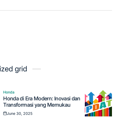
ized grid
Honda
Posted
Honda di Era Modern: Inovasi dan
in
Transformasi yang Memukau
June 30, 2025
Posted