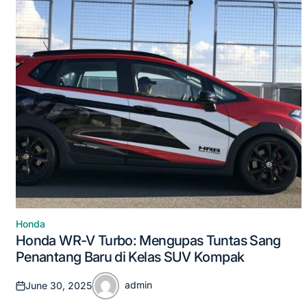
Honda
Posted
Honda WR-V Turbo: Mengupas Tuntas Sang
in
Penantang Baru di Kelas SUV Kompak
admin
June 30, 2025
Posted
Posted
on
by