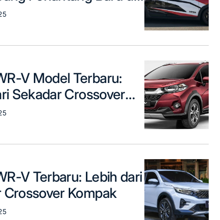
SUV Kompak
25
R-V Model Terbaru:
ari Sekadar Crossover
 Biasa
25
R-V Terbaru: Lebih dari
 Crossover Kompak
25