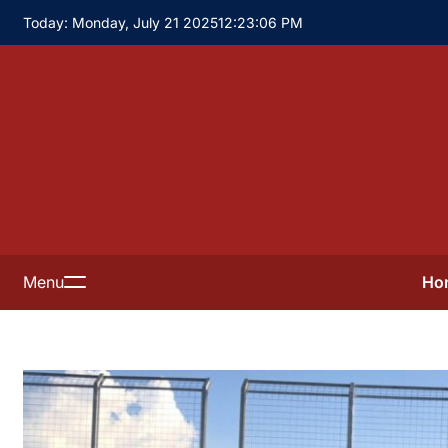
Skip
Today: Monday, July 21 2025
12
:
23
:
08
PM
to
content
Ho
Menu